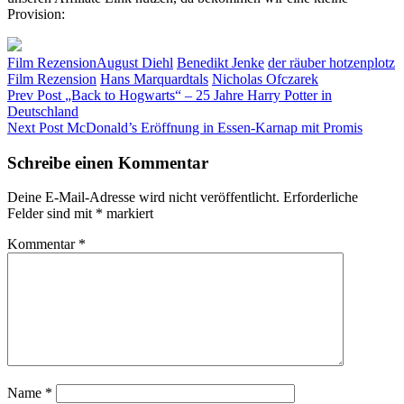
Provision:
Categories
Tags,
Film Rezension
August Diehl
Benedikt Jenke
der räuber hotzenplotz
Film Rezension
Hans Marquardtals
Nicholas Ofczarek
Beitragsnavigation
Previous
Prev Post
„Back to Hogwarts“ – 25 Jahre Harry Potter in
Post
Deutschland
Next
Next Post
McDonald’s Eröffnung in Essen-Karnap mit Promis
Post
Schreibe einen Kommentar
Deine E-Mail-Adresse wird nicht veröffentlicht.
Erforderliche
Felder sind mit
*
markiert
Kommentar
*
Name
*