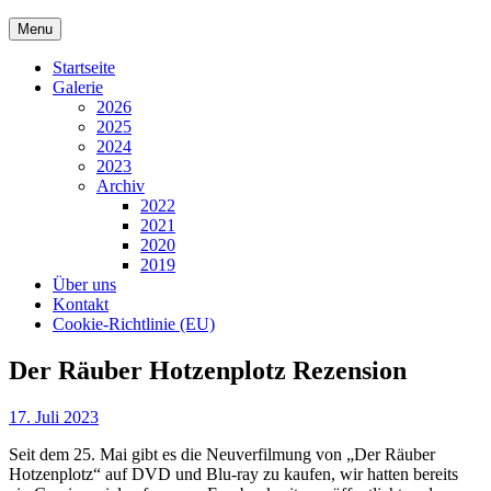
Skip
Menu
to
content
Startseite
Galerie
2026
2025
2024
2023
Archiv
2022
2021
2020
2019
Über uns
Kontakt
Cookie-Richtlinie (EU)
Der Räuber Hotzenplotz Rezension
Posted
17. Juli 2023
on
Seit dem 25. Mai gibt es die Neuverfilmung von „Der Räuber
Hotzenplotz“ auf DVD und Blu-ray zu kaufen, wir hatten bereits