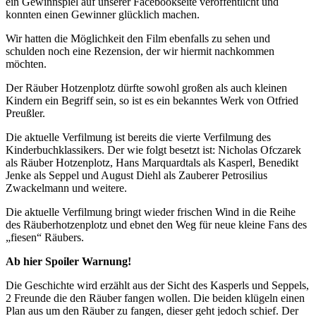
ein Gewinnspiel auf unserer Facebookseite veröffentlicht und
konnten einen Gewinner glücklich machen.
Wir hatten die Möglichkeit den Film ebenfalls zu sehen und
schulden noch eine Rezension, der wir hiermit nachkommen
möchten.
Der Räuber Hotzenplotz dürfte sowohl großen als auch kleinen
Kindern ein Begriff sein, so ist es ein bekanntes Werk von Otfried
Preußler.
Die aktuelle Verfilmung ist bereits die vierte Verfilmung des
Kinderbuchklassikers. Der wie folgt besetzt ist: Nicholas Ofczarek
als Räuber Hotzenplotz, Hans Marquardtals als Kasperl, Benedikt
Jenke als Seppel und August Diehl als Zauberer Petrosilius
Zwackelmann und weitere.
Die aktuelle Verfilmung bringt wieder frischen Wind in die Reihe
des Räuberhotzenplotz und ebnet den Weg für neue kleine Fans des
„fiesen“ Räubers.
Ab hier Spoiler Warnung!
Die Geschichte wird erzählt aus der Sicht des Kasperls und Seppels,
2 Freunde die den Räuber fangen wollen. Die beiden klügeln einen
Plan aus um den Räuber zu fangen, dieser geht jedoch schief. Der