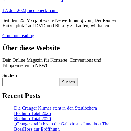
Posted
17. Juli 2023
nicoleheckmann
on
Seit dem 25. Mai gibt es die Neuverfilmung von „Der Räuber
Hotzenplotz“ auf DVD und Blu-ray zu kaufen, wir hatten
Der
Continue reading
Räuber
Hotzenplotz
Über diese Website
Rezension
Dein Online-Magazin für Konzerte, Conventions und
Filmpremieren in NRW!
Suchen
Suchen
Recent Posts
Die Cranger Kirmes steht in den Startlöchern
Bochum Total 2026
Bochum Total 2026
„Crange strahlt bis in die Galaxie aus“ und holt The
BossHoss zur Eröffnung