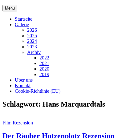
Skip
Menu
to
content
Startseite
Galerie
2026
2025
2024
2023
Archiv
2022
2021
2020
2019
Über uns
Kontakt
Cookie-Richtlinie (EU)
Schlagwort:
Hans Marquardtals
Cat
Film Rezension
Links
Der Räuber Hotzenplotz Rezension