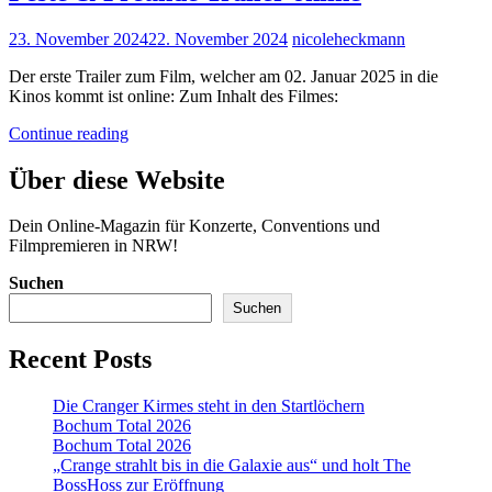
Posted
23. November 2024
22. November 2024
nicoleheckmann
on
Der erste Trailer zum Film, welcher am 02. Januar 2025 in die
Kinos kommt ist online: Zum Inhalt des Filmes:
Feste
Continue reading
&
Freunde
Über diese Website
Trailer
online
Dein Online-Magazin für Konzerte, Conventions und
Filmpremieren in NRW!
Suchen
Suchen
Recent Posts
Die Cranger Kirmes steht in den Startlöchern
Bochum Total 2026
Bochum Total 2026
„Crange strahlt bis in die Galaxie aus“ und holt The
BossHoss zur Eröffnung