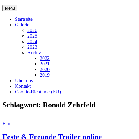
Skip
Menu
to
content
Startseite
Galerie
2026
2025
2024
2023
Archiv
2022
2021
2020
2019
Über uns
Kontakt
Cookie-Richtlinie (EU)
Schlagwort:
Ronald Zehrfeld
Cat
Film
Links
Feste & Freunde Trailer online