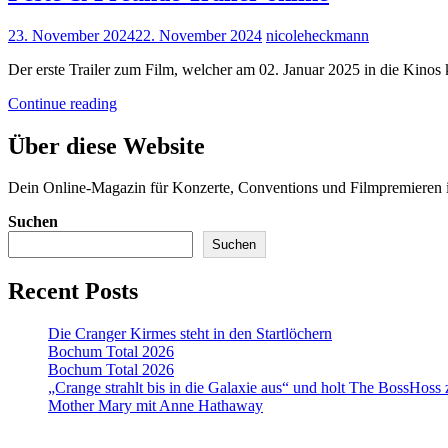
Posted
23. November 2024
22. November 2024
nicoleheckmann
on
Der erste Trailer zum Film, welcher am 02. Januar 2025 in die Kinos 
Feste
Continue reading
&
Freunde
Über diese Website
Trailer
online
Dein Online-Magazin für Konzerte, Conventions und Filmpremiere
Suchen
Suchen
Recent Posts
Die Cranger Kirmes steht in den Startlöchern
Bochum Total 2026
Bochum Total 2026
„Crange strahlt bis in die Galaxie aus“ und holt The BossHoss
Mother Mary mit Anne Hathaway