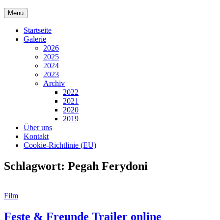
Skip
Menu
to
content
Startseite
Galerie
2026
2025
2024
2023
Archiv
2022
2021
2020
2019
Über uns
Kontakt
Cookie-Richtlinie (EU)
Schlagwort:
Pegah Ferydoni
Cat
Film
Links
Feste & Freunde Trailer online