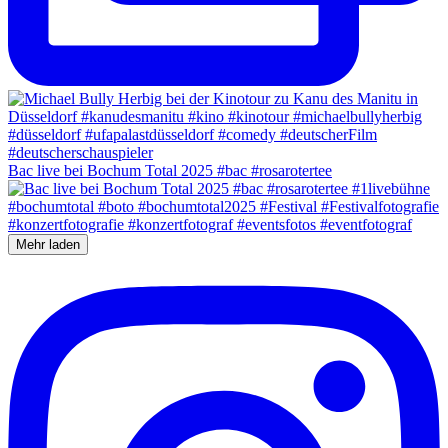
Bac live bei Bochum Total 2025 #bac #rosarotertee
Mehr laden