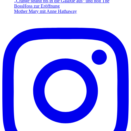
„Crange strahlt bis in die Galaxie aus“ und holt The
BossHoss zur Eröffnung
Mother Mary mit Anne Hathaway