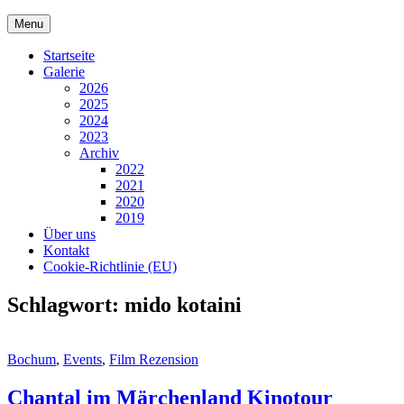
Skip
Menu
to
content
Startseite
Galerie
2026
2025
2024
2023
Archiv
2022
2021
2020
2019
Über uns
Kontakt
Cookie-Richtlinie (EU)
Schlagwort:
mido kotaini
Cat
Bochum
,
Events
,
Film Rezension
Links
Chantal im Märchenland Kinotour