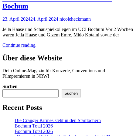
Bochum
Posted
23. April 2024
24. April 2024
nicoleheckmann
on
Jella Haase und Schauspielkollegen im UCI Bochum Vor 2 Wochen
waren Jella Haase und Gizem Emre, Mido Kotaini sowie der
Chantal
Continue reading
im
Märchenland
Über diese Website
Kinotour
Bochum
Dein Online-Magazin für Konzerte, Conventions und
Filmpremieren in NRW!
Suchen
Suchen
Recent Posts
Die Cranger Kirmes steht in den Startlöchern
Bochum Total 2026
Bochum Total 2026