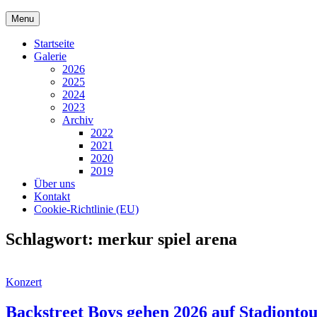
Skip
Menu
to
content
Startseite
Galerie
2026
2025
2024
2023
Archiv
2022
2021
2020
2019
Über uns
Kontakt
Cookie-Richtlinie (EU)
Schlagwort:
merkur spiel arena
Cat
Konzert
Links
Backstreet Boys gehen 2026 auf Stadiontou