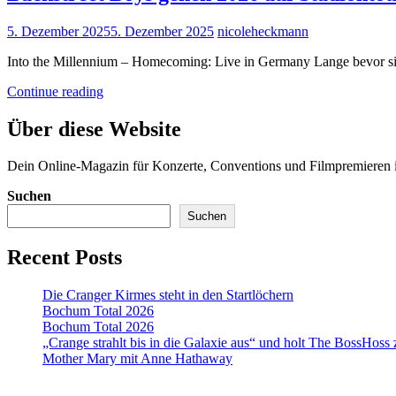
Posted
5. Dezember 2025
5. Dezember 2025
nicoleheckmann
on
Into the Millennium – Homecoming: Live in Germany Lange bevor si
Backstreet
Continue reading
Boys
gehen
Über diese Website
2026
auf
Dein Online-Magazin für Konzerte, Conventions und Filmpremiere
Stadiontour!
Suchen
Suchen
Recent Posts
Die Cranger Kirmes steht in den Startlöchern
Bochum Total 2026
Bochum Total 2026
„Crange strahlt bis in die Galaxie aus“ und holt The BossHoss
Mother Mary mit Anne Hathaway