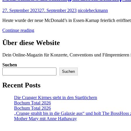
Posted
27. September 2023
27. September 2023
nicoleheckmann
on
Heute wurde der neue McDonald’s in Essen-Karnap feierlich eröffnet
McDonald’s
Continue reading
Eröffnung
in
Über diese Website
Essen-
Karnap
Dein Online-Magazin für Konzerte, Conventions und Filmpremiere
mit
Promis
Suchen
Suchen
Recent Posts
Die Cranger Kirmes steht in den Startlöchern
Bochum Total 2026
Bochum Total 2026
„Crange strahlt bis in die Galaxie aus“ und holt The BossHoss
Mother Mary mit Anne Hathaway