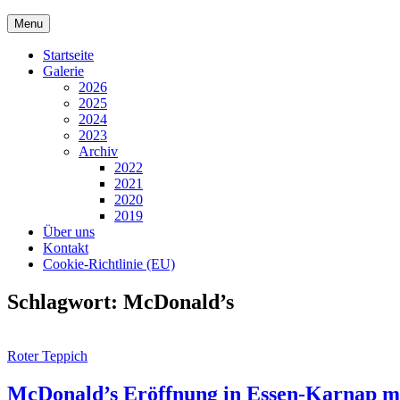
Skip
Menu
to
content
Startseite
Galerie
2026
2025
2024
2023
Archiv
2022
2021
2020
2019
Über uns
Kontakt
Cookie-Richtlinie (EU)
Schlagwort:
McDonald’s
Cat
Roter Teppich
Links
McDonald’s Eröffnung in Essen-Karnap m