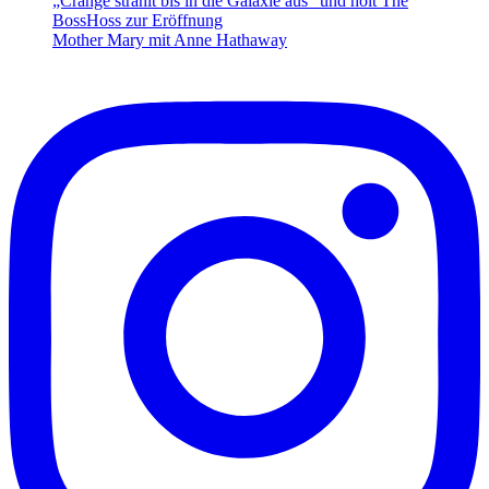
„Crange strahlt bis in die Galaxie aus“ und holt The
BossHoss zur Eröffnung
Mother Mary mit Anne Hathaway