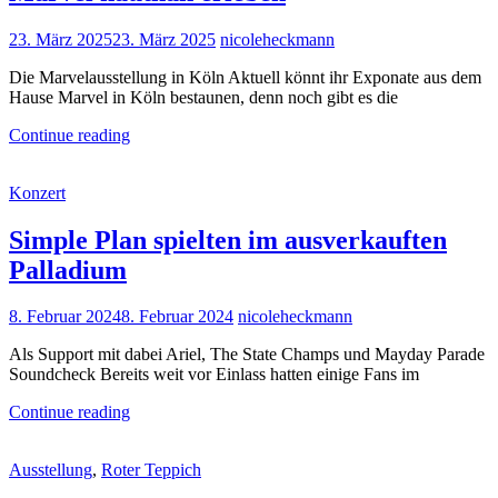
Posted
23. März 2025
23. März 2025
nicoleheckmann
on
Die Marvelausstellung in Köln Aktuell könnt ihr Exponate aus dem
Hause Marvel in Köln bestaunen, denn noch gibt es die
Marvel
Continue reading
hautnah
erleben
Cat
Konzert
Links
Simple Plan spielten im ausverkauften
Palladium
Posted
8. Februar 2024
8. Februar 2024
nicoleheckmann
on
Als Support mit dabei Ariel, The State Champs und Mayday Parade
Soundcheck Bereits weit vor Einlass hatten einige Fans im
Simple
Continue reading
Plan
spielten
Cat
Ausstellung
,
Roter Teppich
im
Links
ausverkauften