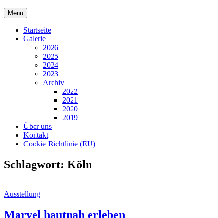
Skip
Menu
to
content
Startseite
Galerie
2026
2025
2024
2023
Archiv
2022
2021
2020
2019
Über uns
Kontakt
Cookie-Richtlinie (EU)
Schlagwort:
Köln
Cat
Ausstellung
Links
Marvel hautnah erleben