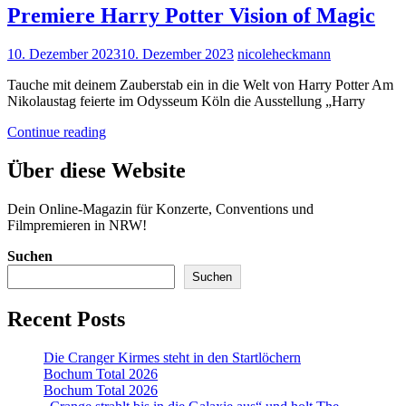
Palladium
Premiere Harry Potter Vision of Magic
Posted
10. Dezember 2023
10. Dezember 2023
nicoleheckmann
on
Tauche mit deinem Zauberstab ein in die Welt von Harry Potter Am
Nikolaustag feierte im Odysseum Köln die Ausstellung „Harry
Premiere
Continue reading
Harry
Potter
Über diese Website
Vision
of
Dein Online-Magazin für Konzerte, Conventions und
Magic
Filmpremieren in NRW!
Suchen
Suchen
Recent Posts
Die Cranger Kirmes steht in den Startlöchern
Bochum Total 2026
Bochum Total 2026