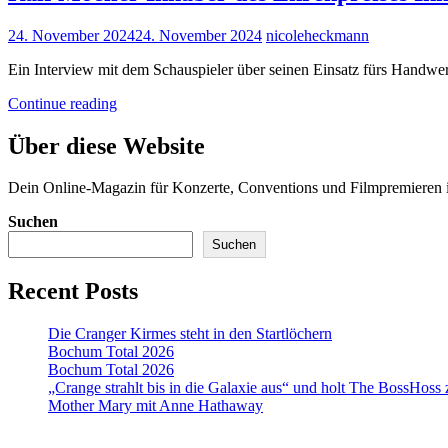
Posted
24. November 2024
24. November 2024
nicoleheckmann
on
Ein Interview mit dem Schauspieler über seinen Einsatz fürs Handwer
Ralf
Continue reading
Moeller
Inhaber
Über diese Website
des
Ehrenpreises
Dein Online-Magazin für Konzerte, Conventions und Filmpremiere
Innovator
des
Suchen
Jahres
Suchen
Recent Posts
Die Cranger Kirmes steht in den Startlöchern
Bochum Total 2026
Bochum Total 2026
„Crange strahlt bis in die Galaxie aus“ und holt The BossHoss
Mother Mary mit Anne Hathaway