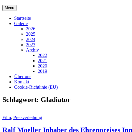
Skip
Menu
to
content
Startseite
Galerie
2026
2025
2024
2023
Archiv
2022
2021
2020
2019
Über uns
Kontakt
Cookie-Richtlinie (EU)
Schlagwort:
Gladiator
Cat
Film
,
Preisverleihung
Links
Ralf Moeller Inhaber des Ehrenpreises Inn