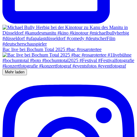
Bac live bei Bochum Total 2025 #bac #rosarotertee
Mehr laden