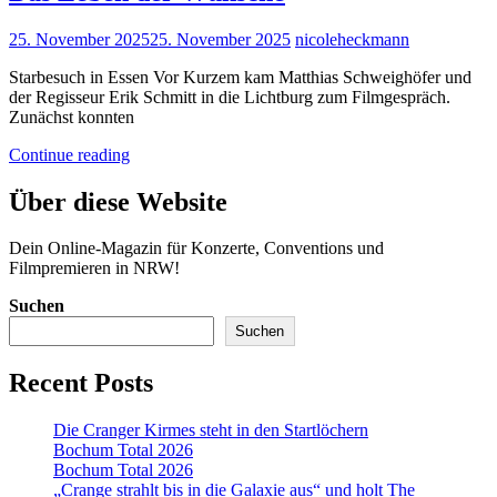
Posted
25. November 2025
25. November 2025
nicoleheckmann
on
Starbesuch in Essen Vor Kurzem kam Matthias Schweighöfer und
der Regisseur Erik Schmitt in die Lichtburg zum Filmgespräch.
Zunächst konnten
Das
Continue reading
Leben
der
Über diese Website
Wünsche
Dein Online-Magazin für Konzerte, Conventions und
Filmpremieren in NRW!
Suchen
Suchen
Recent Posts
Die Cranger Kirmes steht in den Startlöchern
Bochum Total 2026
Bochum Total 2026
„Crange strahlt bis in die Galaxie aus“ und holt The