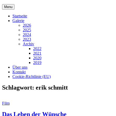
Skip
Menu
to
content
Startseite
Galerie
2026
2025
2024
2023
Archiv
2022
2021
2020
2019
Über uns
Kontakt
Cookie-Richtlinie (EU)
Schlagwort:
erik schmitt
Cat
Film
Links
Das Leben der Wünsche