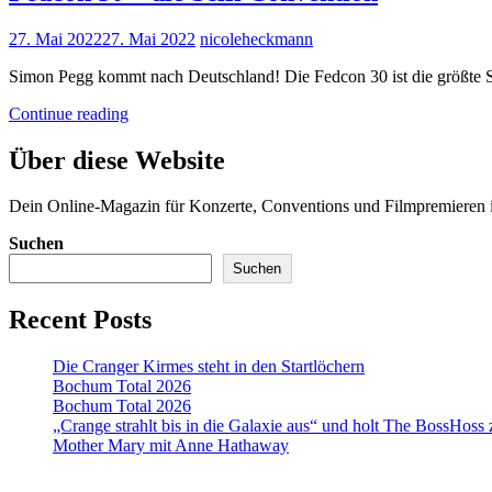
Posted
27. Mai 2022
27. Mai 2022
nicoleheckmann
on
Simon Pegg kommt nach Deutschland! Die Fedcon 30 ist die größte S
Fedcon
Continue reading
30
–
Über diese Website
die
Scifi
Dein Online-Magazin für Konzerte, Conventions und Filmpremiere
Convention
Suchen
Suchen
Recent Posts
Die Cranger Kirmes steht in den Startlöchern
Bochum Total 2026
Bochum Total 2026
„Crange strahlt bis in die Galaxie aus“ und holt The BossHoss
Mother Mary mit Anne Hathaway