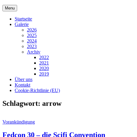
Skip
Menu
to
content
Startseite
Galerie
2026
2025
2024
2023
Archiv
2022
2021
2020
2019
Über uns
Kontakt
Cookie-Richtlinie (EU)
Schlagwort:
arrow
Cat
Vorankündigung
Links
Fedcon 30 – die Scifi Convention