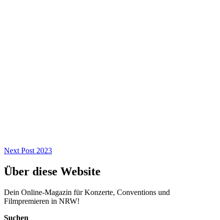
Beitragsnavigation
Next
Next Post
2023
Post
Über diese Website
Dein Online-Magazin für Konzerte, Conventions und
Filmpremieren in NRW!
Suchen