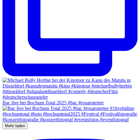
Bac live bei Bochum Total 2025 #bac #rosarotertee
Mehr laden