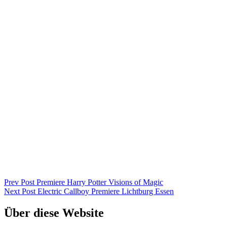
Beitragsnavigation
Previous
Prev Post
Premiere Harry Potter Visions of Magic
Post
Next
Next Post
Electric Callboy Premiere Lichtburg Essen
Post
Über diese Website