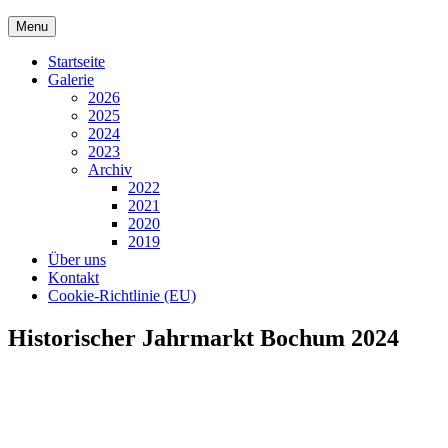
Skip
Menu
to
content
Startseite
Galerie
2026
2025
2024
2023
Archiv
2022
2021
2020
2019
Über uns
Kontakt
Cookie-Richtlinie (EU)
Historischer Jahrmarkt Bochum 2024