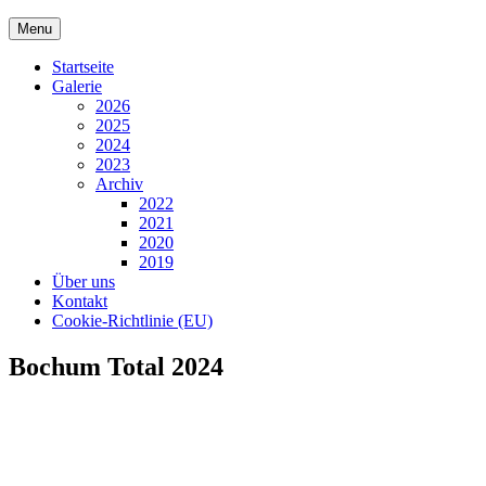
Skip
Menu
to
content
Startseite
Galerie
2026
2025
2024
2023
Archiv
2022
2021
2020
2019
Über uns
Kontakt
Cookie-Richtlinie (EU)
Bochum Total 2024