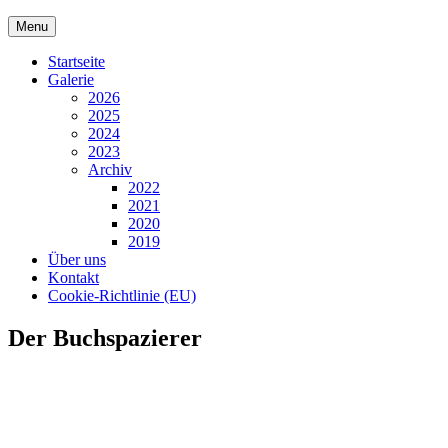
Skip
Menu
to
content
Startseite
Galerie
2026
2025
2024
2023
Archiv
2022
2021
2020
2019
Über uns
Kontakt
Cookie-Richtlinie (EU)
Der Buchspazierer