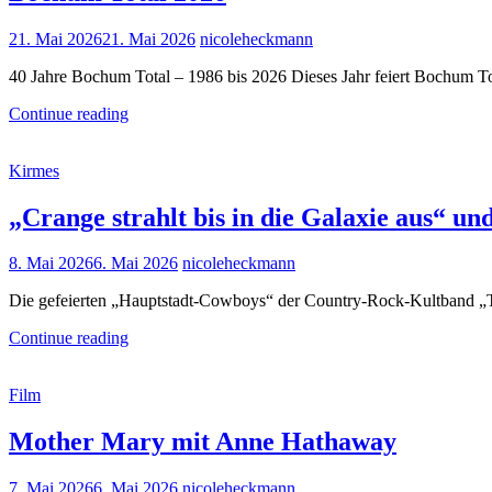
Posted
21. Mai 2026
21. Mai 2026
nicoleheckmann
on
40 Jahre Bochum Total – 1986 bis 2026 Dieses Jahr feiert Bochum To
Bochum
Continue reading
Total
2026
Cat
Kirmes
Links
„Crange strahlt bis in die Galaxie aus“ u
Posted
8. Mai 2026
6. Mai 2026
nicoleheckmann
on
Die gefeierten „Hauptstadt-Cowboys“ der Country-Rock-Kultband „The
„Crange
Continue reading
strahlt
bis
Cat
Film
in
Links
die
Galaxie
Mother Mary mit Anne Hathaway
aus“
und
Posted
7. Mai 2026
6. Mai 2026
nicoleheckmann