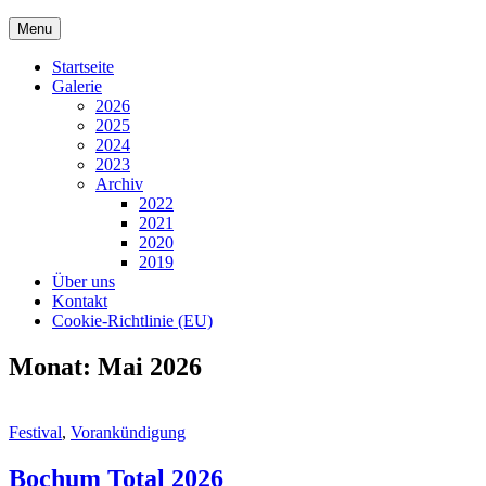
Skip
Menu
to
content
Startseite
Galerie
2026
2025
2024
2023
Archiv
2022
2021
2020
2019
Über uns
Kontakt
Cookie-Richtlinie (EU)
Monat:
Mai 2026
Cat
Festival
,
Vorankündigung
Links
Bochum Total 2026